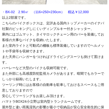
・BX-02 2.90㎡ （116×250×230cm） 税込￥12,000
以上2部屋です。
こちらのバイクボックスは、定評ある国内トップメーカーのイナバ
社製のピッキングしにくいディンプルキー付きシャッター、
庫内にはゴムマット、タイヤロックチェーン用のバーを装備してお
客様の大事なバイクを収納いたします。
また室内ライトと可動式の棚板も標準装備していますのでヘルメッ
トや手袋等を収納できます。
また天井にハンガーをつければドライビングスーツも掛けて置けま
す。
ハーレーなど大型のバイクも収納可能です。
また外部にも高感度防犯監視カメラがあります。暗闇でもカラーで
しっかり録画いたします。
ツーリング時にはお客様の自動車を駐車しておけるスペースもご用
意しておりますので
安心してツーリングをお楽しみ頂けます。
ハマトラBOX24小立野は室内型トランクルームです。
屋外型と違い雨風湿気の影響が最小で収納品が安心安全衛生的に保