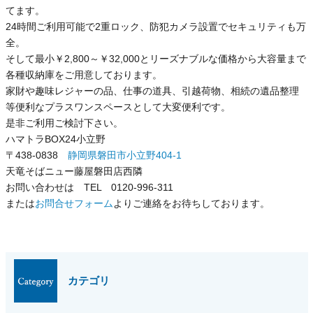
てます。
24時間ご利用可能で2重ロック、防犯カメラ設置でセキュリティも万
全。
そして最小￥2,800～￥32,000とリーズナブルな価格から大容量まで
各種収納庫をご用意しております。
家財や趣味レジャーの品、仕事の道具、引越荷物、相続の遺品整理
等便利なプラスワンスペースとして大変便利です。
是非ご利用ご検討下さい。
ハマトラBOX24小立野
〒438-0838
静岡県磐田市小立野404-1
天竜そばニュー藤屋磐田店西隣
お問い合わせは TEL 0120-996-311
または
お問合せフォーム
よりご連絡をお待ちしております。
カテゴリ